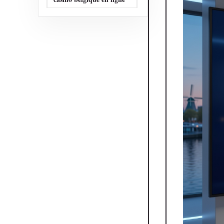
goksite