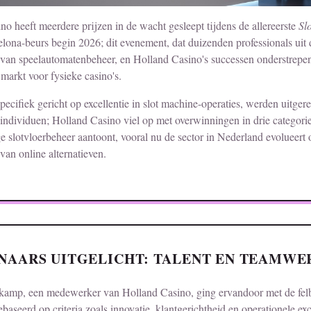
o heeft meerdere prijzen in de wacht gesleept tijdens de allereerste
Sl
lona-beurs begin 2026; dit evenement, dat duizenden professionals uit 
 van speelautomatenbeheer, en Holland Casino's successen onderstrepen d
markt voor fysieke casino's.
ecifiek gericht op excellentie in slot machine-operaties, werden uitger
 individuen; Holland Casino viel op met overwinningen in drie categori
 slotvloerbeheer aantoont, vooral nu de sector in Nederland evolueert
van online alternatieven.
NAARS UITGELICHT: TALENT EN TEAMW
kamp, een medewerker van Holland Casino, ging ervandoor met de felbe
baseerd op criteria zoals innovatie, klantgerichtheid en operationele ex