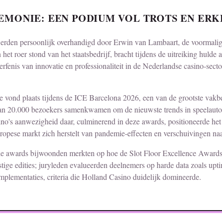
EMONIE: EEN PODIUM VOL TROTS EN ER
erden persoonlijk overhandigd door Erwin van Lambaart, de voormali
 het roer stond van het staatsbedrijf, bracht tijdens de uitreiking huld
 erfenis van innovatie en professionaliteit in de Nederlandse casino-secto
 vond plaats tijdens de ICE Barcelona 2026, een van de grootste vakbe
n 20.000 bezoekers samenkwamen om de nieuwste trends in speelautom
o's aanwezigheid daar, culminerend in deze awards, positioneerde het be
uropese markt zich herstelt van pandemie-effecten en verschuivingen naa
de awards bijwoonden merkten op hoe de Slot Floor Excellence Awards,
tige edities; juryleden evalueerden deelnemers op harde data zoals upt
mplementaties, criteria die Holland Casino duidelijk domineerde.