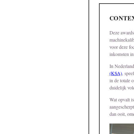
CONTEX
Deze awards,
machinekalib
voor deze fo
inkomsten in
In Nederland
(KSA)
, spee
in de totale
duidelijk vol
Wat opvalt is
aangescherpt
dan ooit, om