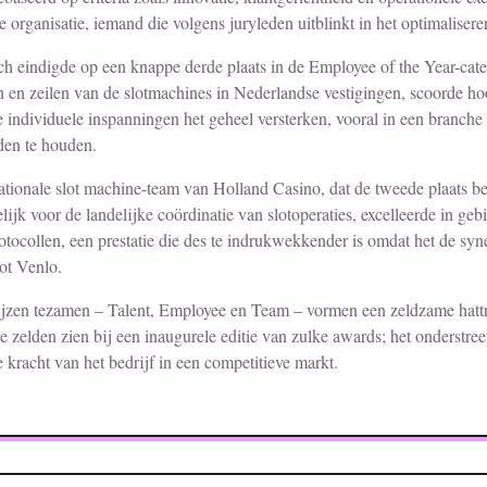
e organisatie, iemand die volgens juryleden uitblinkt in het optimaliser
h eindigde op een knappe derde plaats in de Employee of the Year-catego
en en zeilen van de slotmachines in Nederlandse vestigingen, scoorde h
oe individuele inspanningen het geheel versterken, vooral in een branche
den te houden.
ationale slot machine-team van Holland Casino, dat de tweede plaats be
ijk voor de landelijke coördinatie van slotoperaties, excelleerde in geb
otocollen, een prestatie die des te indrukwekkender is omdat het de syne
ot Venlo.
ijzen tezamen – Talent, Employee en Team – vormen een zeldzame hattr
ie zelden zien bij een inaugurele editie van zulke awards; het onderstree
e kracht van het bedrijf in een competitieve markt.