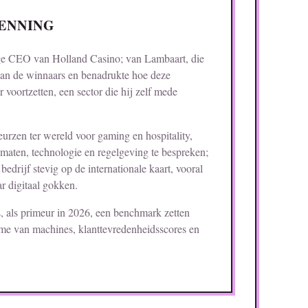
KENNING
ge CEO van Holland Casino; van Lambaart, die
e aan de winnaars en benadrukte hoe deze
r voortzetten, een sector die hij zelf mede
urzen ter wereld voor gaming en hospitality,
aten, technologie en regelgeving te bespreken;
drijf stevig op de internationale kaart, vooral
r digitaal gokken.
 als primeur in 2026, een benchmark zetten
ime van machines, klanttevredenheidsscores en