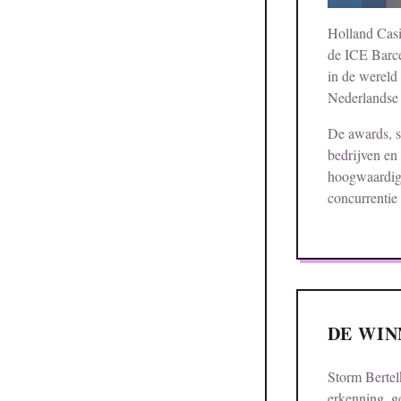
Holland Casin
de ICE Barce
in de wereld
Nederlandse 
De awards, sp
bedrijven en
hoogwaardige
concurrentie 
DE WIN
Storm Bertel
erkenning, ge