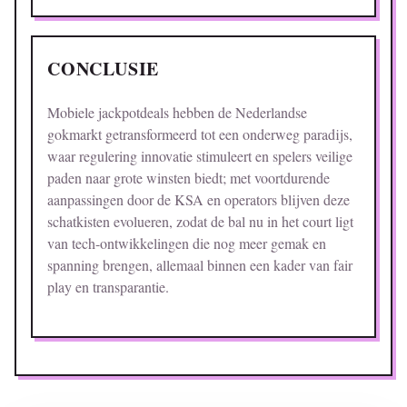
CONCLUSIE
Mobiele jackpotdeals hebben de Nederlandse
gokmarkt getransformeerd tot een onderweg paradijs,
waar regulering innovatie stimuleert en spelers veilige
paden naar grote winsten biedt; met voortdurende
aanpassingen door de KSA en operators blijven deze
schatkisten evolueren, zodat de bal nu in het court ligt
van tech-ontwikkelingen die nog meer gemak en
spanning brengen, allemaal binnen een kader van fair
play en transparantie.