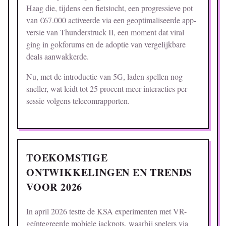
Haag die, tijdens een fietstocht, een progressieve pot
van €67.000 activeerde via een geoptimaliseerde app-
versie van Thunderstruck II, een moment dat viral
ging in gokforums en de adoptie van vergelijkbare
deals aanwakkerde.
Nu, met de introductie van 5G, laden spellen nog
sneller, wat leidt tot 25 procent meer interacties per
sessie volgens telecomrapporten.
TOEKOMSTIGE
ONTWIKKELINGEN EN TRENDS
VOOR 2026
In april 2026 testte de KSA experimenten met VR-
geïntegreerde mobiele jackpots, waarbij spelers via