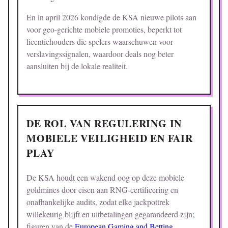
En in april 2026 kondigde de KSA nieuwe pilots aan
voor geo-gerichte mobiele promoties, beperkt tot
licentiehouders die spelers waarschuwen voor
verslavingssignalen, waardoor deals nog beter
aansluiten bij de lokale realiteit.
DE ROL VAN REGULERING IN
MOBIELE VEILIGHEID EN FAIR
PLAY
De KSA houdt een wakend oog op deze mobiele
goldmines door eisen aan RNG-certificering en
onafhankelijke audits, zodat elke jackpottrek
willekeurig blijft en uitbetalingen gegarandeerd zijn;
figuren van de
European Gaming and Betting