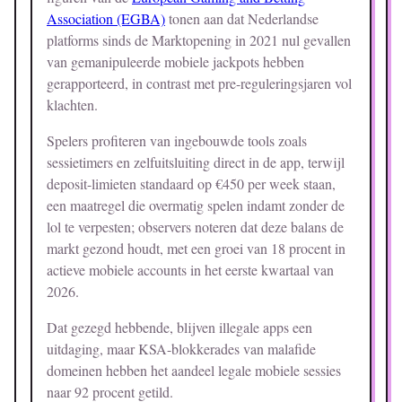
Association (EGBA)
tonen aan dat Nederlandse
platforms sinds de Marktopening in 2021 nul gevallen
van gemanipuleerde mobiele jackpots hebben
gerapporteerd, in contrast met pre-reguleringsjaren vol
klachten.
Spelers profiteren van ingebouwde tools zoals
sessietimers en zelfuitsluiting direct in de app, terwijl
deposit-limieten standaard op €450 per week staan,
een maatregel die overmatig spelen indamt zonder de
lol te verpesten; observers noteren dat deze balans de
markt gezond houdt, met een groei van 18 procent in
actieve mobiele accounts in het eerste kwartaal van
2026.
Dat gezegd hebbende, blijven illegale apps een
uitdaging, maar KSA-blokkerades van malafide
domeinen hebben het aandeel legale mobiele sessies
naar 92 procent getild.