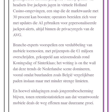
headsets live jackpots jagen in virtuele Holland
Casino-omgevingen, een stap die de marktwaarde met
30 procent kan boosten; operators bereiden zich voor
met updates die AI gebruiken voor gepersonaliseerde
jackpot-alerts, altijd binnen de privacyregels van de
AVG.
Branche-experts voorspellen een verdubbeling van
mobiele toernooien, met prijzenpots die €1 miljoen
overschrijden, gekoppeld aan seizoensdeals rond
Koningsdag of Sinterklaas; het writing is on the wall
dat deze trends de Nederlandse scene domineren,
vooral omdat buurlanden zoals België vergelijkbare
paden inslaan maar met minder strenge limieten.
En hoewel uitdagingen zoals jongerenbescherming
blijven, tonen retentiestatistieken aan dat verantwoorde
mobiele deals de weg effenen naar duurzame groei.