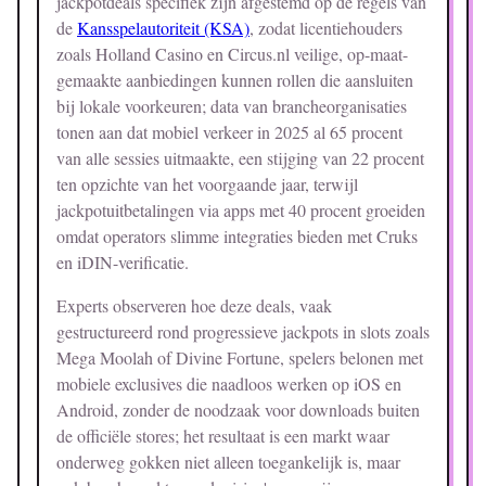
jackpotdeals specifiek zijn afgestemd op de regels van
de
Kansspelautoriteit (KSA)
, zodat licentiehouders
zoals Holland Casino en Circus.nl veilige, op-maat-
gemaakte aanbiedingen kunnen rollen die aansluiten
bij lokale voorkeuren; data van brancheorganisaties
tonen aan dat mobiel verkeer in 2025 al 65 procent
van alle sessies uitmaakte, een stijging van 22 procent
ten opzichte van het voorgaande jaar, terwijl
jackpotuitbetalingen via apps met 40 procent groeiden
omdat operators slimme integraties bieden met Cruks
en iDIN-verificatie.
Experts observeren hoe deze deals, vaak
gestructureerd rond progressieve jackpots in slots zoals
Mega Moolah of Divine Fortune, spelers belonen met
mobiele exclusives die naadloos werken op iOS en
Android, zonder de noodzaak voor downloads buiten
de officiële stores; het resultaat is een markt waar
onderweg gokken niet alleen toegankelijk is, maar