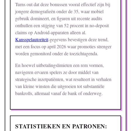
Turns out dat deze bonussen vooral effectief zijn bij
jongere demografieën onder de 35, waar mobiel
gebruik domineert, en figuren uit recente audits
onthullen een stijging van 52 procent in no-deposit
claims op Android-apparaten alleen al.
Kansspelautoriteit
-gegevens bevestigen deze trend,
met een focus op april 2026 waar promoties strenger
worden gemonitord onder de toezichtagenda.
En hoewel uitbetalingslimieten een rem vormen,
navigeren ervaren spelers ze door middel van
strategische inzetpatiënten, wat resulteert in verhalen
van kleine winsten die uitgroeien tot substantiële
bankrolls, allemaal vanaf de bank of onderweg.
STATISTIEKEN EN PATRONEN: