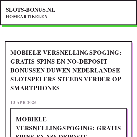
SLOTS-BONUS.NL
HOME
ARTIKELEN
MOBIELE VERSNELLINGSPOGING:
GRATIS SPINS EN NO-DEPOSIT
BONUSSEN DUWEN NEDERLANDSE
SLOTSPELERS STEEDS VERDER OP
SMARTPHONES
13 APR 2026
MOBIELE
VERSNELLINGSPOGING: GRATIS
SPINS EN NO-DEPOSIT